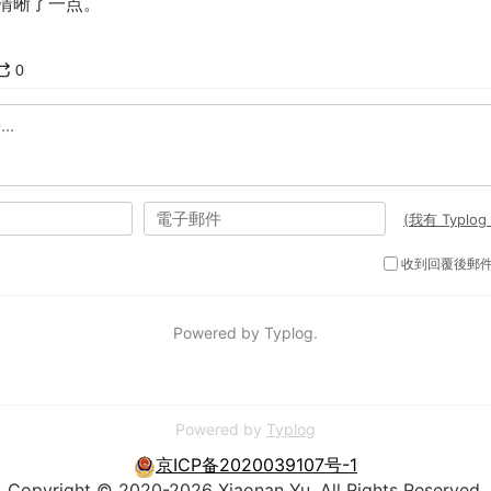
清晰了一点。
Powered by
Typlog
京ICP备2020039107号-1
Copyright © 2020-2026 Xiaonan Yu. All Rights Reserved.